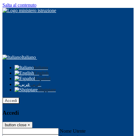
Salta al contenuto
Italiano
Italiano
English
Español
عربى
Shqiptare
Accedi
Accedi
button close
×
Nome Utente