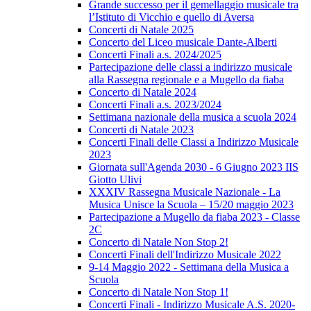
Grande successo per il gemellaggio musicale tra
l’Istituto di Vicchio e quello di Aversa
Concerti di Natale 2025
Concerto del Liceo musicale Dante-Alberti
Concerti Finali a.s. 2024/2025
Partecipazione delle classi a indirizzo musicale
alla Rassegna regionale e a Mugello da fiaba
Concerto di Natale 2024
Concerti Finali a.s. 2023/2024
Settimana nazionale della musica a scuola 2024
Concerti di Natale 2023
Concerti Finali delle Classi a Indirizzo Musicale
2023
Giornata sull'Agenda 2030 - 6 Giugno 2023 IIS
Giotto Ulivi
XXXIV Rassegna Musicale Nazionale - La
Musica Unisce la Scuola – 15/20 maggio 2023
Partecipazione a Mugello da fiaba 2023 - Classe
2C
Concerto di Natale Non Stop 2!
Concerti Finali dell'Indirizzo Musicale 2022
9-14 Maggio 2022 - Settimana della Musica a
Scuola
Concerto di Natale Non Stop 1!
Concerti Finali - Indirizzo Musicale A.S. 2020-