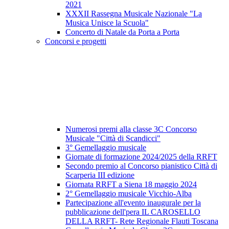
2021
XXXII Rassegna Musicale Nazionale "La
Musica Unisce la Scuola"
Concerto di Natale da Porta a Porta
Concorsi e progetti
Numerosi premi alla classe 3C Concorso
Musicale "Città di Scandicci"
3° Gemellaggio musicale
Giornate di formazione 2024/2025 della RRFT
Secondo premio al Concorso pianistico Città di
Scarperia III edizione
Giornata RRFT a Siena 18 maggio 2024
2° Gemellaggio musicale Vicchio-Alba
Partecipazione all'evento inaugurale per la
pubblicazione dell'pera IL CAROSELLO
DELLA RRFT- Rete Regionale Flauti Toscana