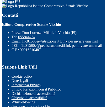
Istituto Comprensivo Statale Vicchio
Contatti
Istituto Comprensivo Statale Vicchio
Piazza Don Lorenzo Milani, 1 Vicchio (FI)
Tel:
055844254
Email:
fiic81500e@istruzione.it
Link per inviare una mail
PEC:
fiic81500e@pec.istruzione.it
Link per inviare una mail
C.F.: 90016210487
Sezione Link Utili
Cookie policy
Note legali
Informativa Privacy
Ufficio Relazioni con il Pubblico
Dichiarazione di accessibilità
Obiettivi di accessibilità
Whistleblowing
Gestione consensi cookie