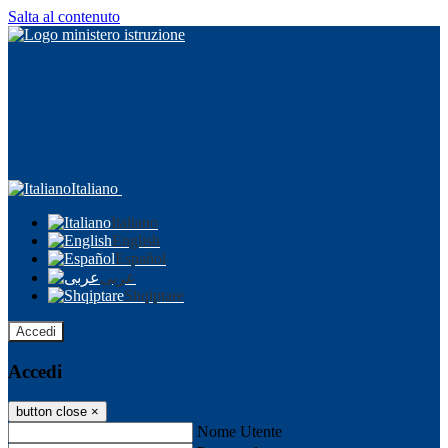
Salta al contenuto
Italiano
Italiano
English
Español
عربى
Shqiptare
Accedi
Accedi
button close
×
Nome Utente