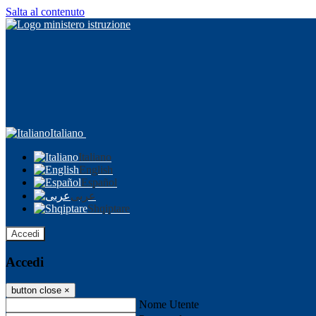
Salta al contenuto
Italiano
Italiano
English
Español
عربى
Shqiptare
Accedi
Accedi
button close
×
Nome Utente