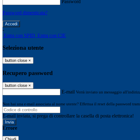
Password
Password dimenticata?
-
Entra con SPID
Entra con CIE
Seleziona utente
button close
×
Recupero password
button close
×
E-mail
Verrà inviato un messaggio all'indirizz
Non hai una e-mail associata al nome utente? Effettua il reset della password tram
E-mail inviata, si prega di controllare la casella di posta elettronica!
Errore
Chiudi