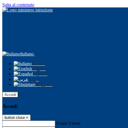
Salta al contenuto
Italiano
Italiano
English
Español
عربى
Shqiptare
Accedi
Accedi
button close
×
Nome Utente