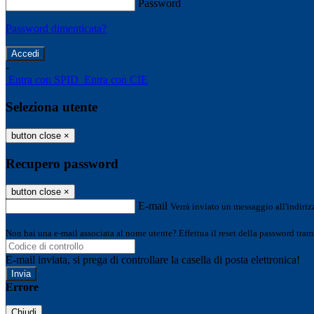
Password
Password dimenticata?
-
Entra con SPID
Entra con CIE
Seleziona utente
button close
×
Recupero password
button close
×
E-mail
Verrà inviato un messaggio all'indirizz
Non hai una e-mail associata al nome utente? Effettua il reset della password tram
E-mail inviata, si prega di controllare la casella di posta elettronica!
Errore
Chiudi