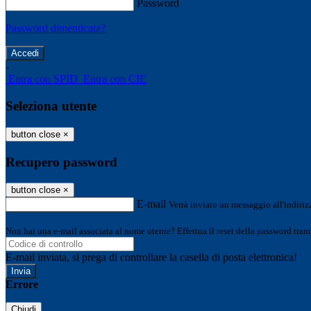
Password
Password dimenticata?
-
Entra con SPID
Entra con CIE
Seleziona utente
button close
×
Recupero password
button close
×
E-mail
Verrà inviato un messaggio all'indirizz
Non hai una e-mail associata al nome utente? Effettua il reset della password tram
E-mail inviata, si prega di controllare la casella di posta elettronica!
Errore
Chiudi