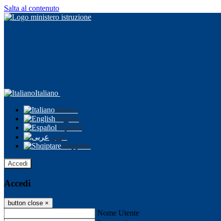
Salta al contenuto
Italiano
Italiano
English
Español
عربى
Shqiptare
Accedi
Accedi
button close
×
Nome Utente