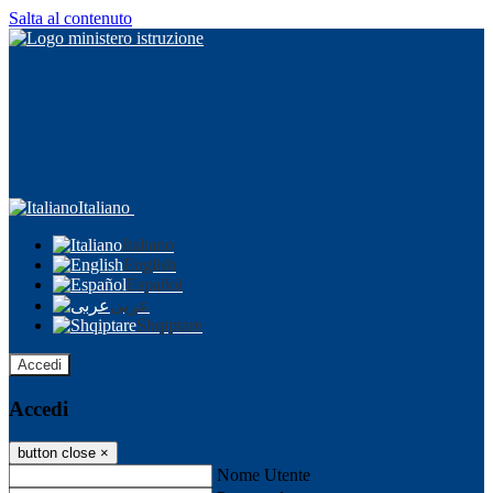
Salta al contenuto
Italiano
Italiano
English
Español
عربى
Shqiptare
Accedi
Accedi
button close
×
Nome Utente