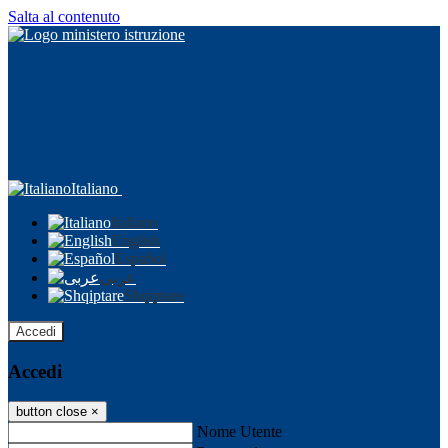
Salta al contenuto
Italiano
Italiano
English
Español
عربى
Shqiptare
Accedi
Accedi
button close
×
Nome Utente