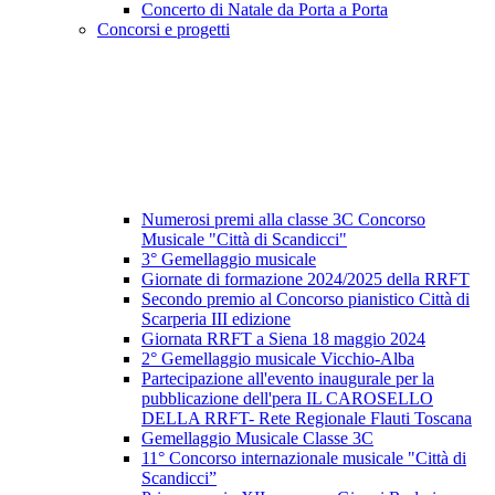
Concerto di Natale da Porta a Porta
Concorsi e progetti
Numerosi premi alla classe 3C Concorso
Musicale "Città di Scandicci"
3° Gemellaggio musicale
Giornate di formazione 2024/2025 della RRFT
Secondo premio al Concorso pianistico Città di
Scarperia III edizione
Giornata RRFT a Siena 18 maggio 2024
2° Gemellaggio musicale Vicchio-Alba
Partecipazione all'evento inaugurale per la
pubblicazione dell'pera IL CAROSELLO
DELLA RRFT- Rete Regionale Flauti Toscana
Gemellaggio Musicale Classe 3C
11° Concorso internazionale musicale "Città di
Scandicci”