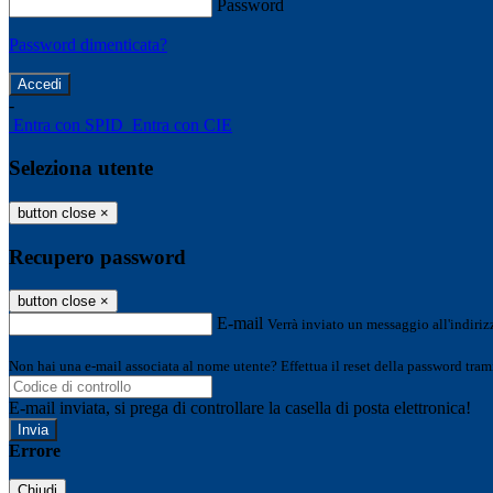
Password
Password dimenticata?
-
Entra con SPID
Entra con CIE
Seleziona utente
button close
×
Recupero password
button close
×
E-mail
Verrà inviato un messaggio all'indirizz
Non hai una e-mail associata al nome utente? Effettua il reset della password tram
E-mail inviata, si prega di controllare la casella di posta elettronica!
Errore
Chiudi