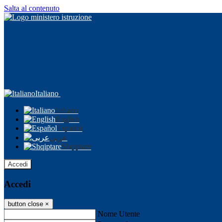
Salta al contenuto
Italiano
Italiano
English
Español
عربى
Shqiptare
Accedi
Accedi
button close
×
Nome Utente