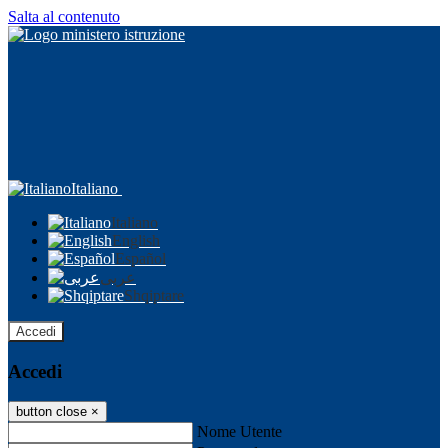
Salta al contenuto
Italiano
Italiano
English
Español
عربى
Shqiptare
Accedi
Accedi
button close
×
Nome Utente