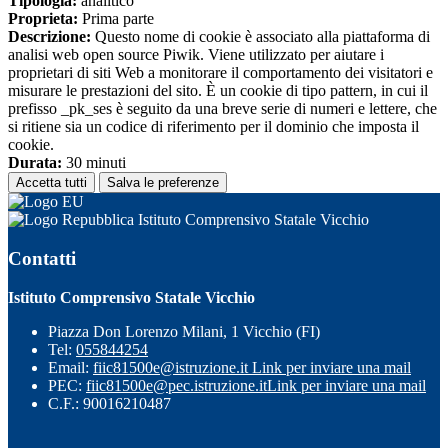
Tipologia:
analitico
Proprieta:
Prima parte
Descrizione:
Questo nome di cookie è associato alla piattaforma di
analisi web open source Piwik. Viene utilizzato per aiutare i
proprietari di siti Web a monitorare il comportamento dei visitatori e
misurare le prestazioni del sito. È un cookie di tipo pattern, in cui il
prefisso _pk_ses è seguito da una breve serie di numeri e lettere, che
si ritiene sia un codice di riferimento per il dominio che imposta il
cookie.
Durata:
30 minuti
Accetta tutti
Salva le preferenze
Istituto Comprensivo Statale Vicchio
Contatti
Istituto Comprensivo Statale Vicchio
Piazza Don Lorenzo Milani, 1 Vicchio (FI)
Tel:
055844254
Email:
fiic81500e@istruzione.it
Link per inviare una mail
PEC:
fiic81500e@pec.istruzione.it
Link per inviare una mail
C.F.: 90016210487