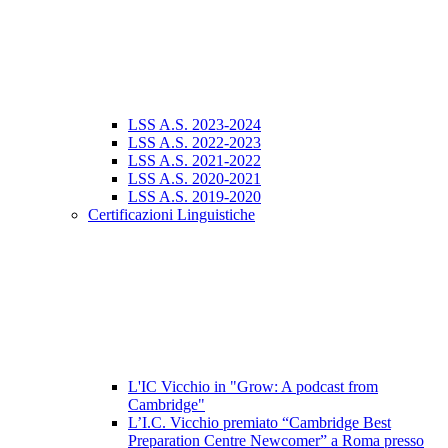
LSS A.S. 2023-2024
LSS A.S. 2022-2023
LSS A.S. 2021-2022
LSS A.S. 2020-2021
LSS A.S. 2019-2020
Certificazioni Linguistiche
L'IC Vicchio in "Grow: A podcast from
Cambridge"
L’I.C. Vicchio premiato “Cambridge Best
Preparation Centre Newcomer” a Roma presso