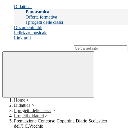
Didattica
Panoramica
Offerta formativa
I progetti delle classi
Documenti utili
Indirizzo musicale
Link utili
Campo di ricerca per le pagine del sito
Home
>
Didattica
>
I progetti delle classi
>
Progetti didattici
>
Premiazione Concorso Copertina Diario Scolastico
dell’I.C.Vicchio