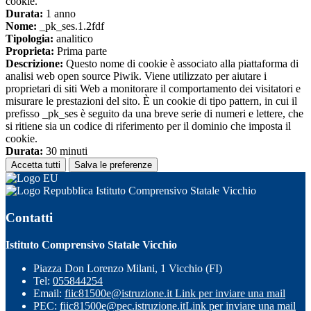
cookie.
Durata:
1 anno
Nome:
_pk_ses.1.2fdf
Tipologia:
analitico
Proprieta:
Prima parte
Descrizione:
Questo nome di cookie è associato alla piattaforma di
analisi web open source Piwik. Viene utilizzato per aiutare i
proprietari di siti Web a monitorare il comportamento dei visitatori e
misurare le prestazioni del sito. È un cookie di tipo pattern, in cui il
prefisso _pk_ses è seguito da una breve serie di numeri e lettere, che
si ritiene sia un codice di riferimento per il dominio che imposta il
cookie.
Durata:
30 minuti
Accetta tutti
Salva le preferenze
Istituto Comprensivo Statale Vicchio
Contatti
Istituto Comprensivo Statale Vicchio
Piazza Don Lorenzo Milani, 1 Vicchio (FI)
Tel:
055844254
Email:
fiic81500e@istruzione.it
Link per inviare una mail
PEC:
fiic81500e@pec.istruzione.it
Link per inviare una mail