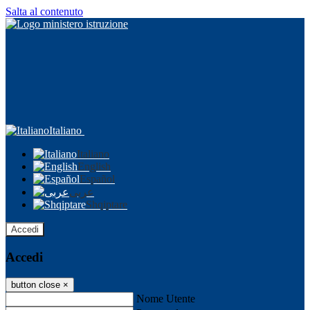
Salta al contenuto
Italiano
Italiano
English
Español
عربى
Shqiptare
Accedi
Accedi
button close
×
Nome Utente