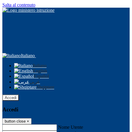
Salta al contenuto
Italiano
Italiano
English
Español
عربى
Shqiptare
Accedi
Accedi
button close
×
Nome Utente