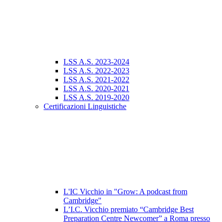
LSS A.S. 2023-2024
LSS A.S. 2022-2023
LSS A.S. 2021-2022
LSS A.S. 2020-2021
LSS A.S. 2019-2020
Certificazioni Linguistiche
L'IC Vicchio in "Grow: A podcast from
Cambridge"
L’I.C. Vicchio premiato “Cambridge Best
Preparation Centre Newcomer” a Roma presso