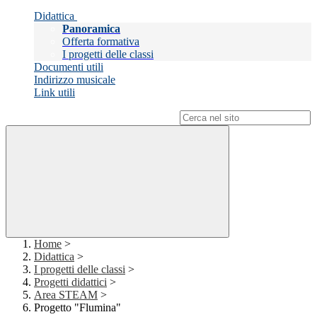
Didattica
Panoramica
Offerta formativa
I progetti delle classi
Documenti utili
Indirizzo musicale
Link utili
Campo di ricerca per le pagine del sito
Home
>
Didattica
>
I progetti delle classi
>
Progetti didattici
>
Area STEAM
>
Progetto "Flumina"