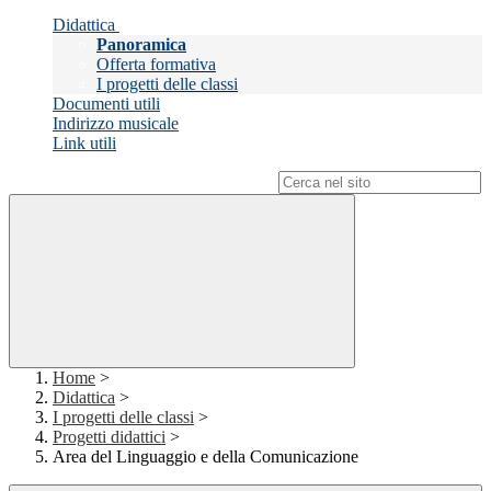
Didattica
Panoramica
Offerta formativa
I progetti delle classi
Documenti utili
Indirizzo musicale
Link utili
Campo di ricerca per le pagine del sito
Home
>
Didattica
>
I progetti delle classi
>
Progetti didattici
>
Area del Linguaggio e della Comunicazione