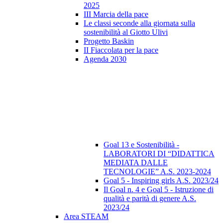
2025
III Marcia della pace
Le classi seconde alla giornata sulla
sostenibilità al Giotto Ulivi
Progetto Baskin
II Fiaccolata per la pace
Agenda 2030
Goal 13 e Sostenibilità -
LABORATORI DI “DIDATTICA
MEDIATA DALLE
TECNOLOGIE” A.S. 2023-2024
Goal 5 - Inspiring girls A.S. 2023/24
Il Goal n. 4 e Goal 5 - Istruzione di
qualità e parità di genere A.S.
2023/24
Area STEAM