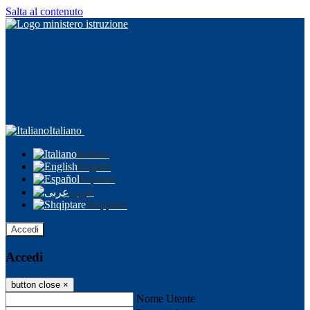
Salta al contenuto
Italiano
Italiano
English
Español
عربى
Shqiptare
Accedi
Accedi
button close
×
Nome Utente