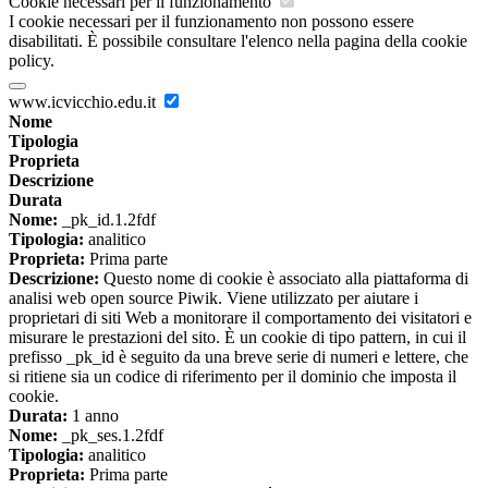
Cookie necessari per il funzionamento
I cookie necessari per il funzionamento non possono essere
disabilitati. È possibile consultare l'elenco nella pagina della cookie
policy.
www.icvicchio.edu.it
Nome
Tipologia
Proprieta
Descrizione
Durata
Nome:
_pk_id.1.2fdf
Tipologia:
analitico
Proprieta:
Prima parte
Descrizione:
Questo nome di cookie è associato alla piattaforma di
analisi web open source Piwik. Viene utilizzato per aiutare i
proprietari di siti Web a monitorare il comportamento dei visitatori e
misurare le prestazioni del sito. È un cookie di tipo pattern, in cui il
prefisso _pk_id è seguito da una breve serie di numeri e lettere, che
si ritiene sia un codice di riferimento per il dominio che imposta il
cookie.
Durata:
1 anno
Nome:
_pk_ses.1.2fdf
Tipologia:
analitico
Proprieta:
Prima parte