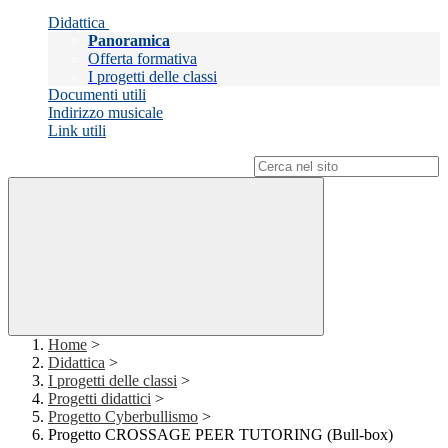
Didattica
Panoramica
Offerta formativa
I progetti delle classi
Documenti utili
Indirizzo musicale
Link utili
Campo di ricerca per le pagine del sito
Home
>
Didattica
>
I progetti delle classi
>
Progetti didattici
>
Progetto Cyberbullismo
>
Progetto CROSSAGE PEER TUTORING (Bull-box)