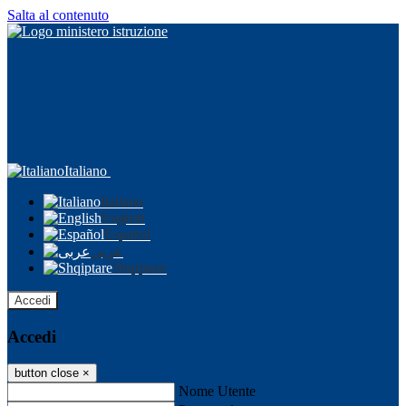
Salta al contenuto
Italiano
Italiano
English
Español
عربى
Shqiptare
Accedi
Accedi
button close
×
Nome Utente