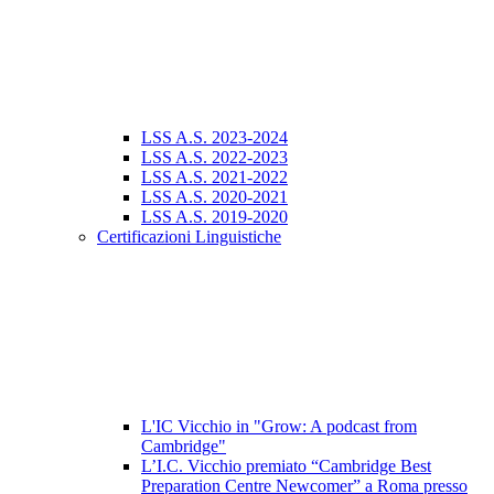
LSS A.S. 2023-2024
LSS A.S. 2022-2023
LSS A.S. 2021-2022
LSS A.S. 2020-2021
LSS A.S. 2019-2020
Certificazioni Linguistiche
L'IC Vicchio in "Grow: A podcast from
Cambridge"
L’I.C. Vicchio premiato “Cambridge Best
Preparation Centre Newcomer” a Roma presso