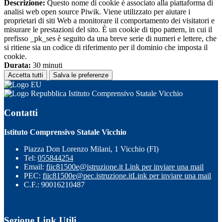
Descrizione:
Questo nome di cookie è associato alla piattaforma di
analisi web open source Piwik. Viene utilizzato per aiutare i
proprietari di siti Web a monitorare il comportamento dei visitatori e
misurare le prestazioni del sito. È un cookie di tipo pattern, in cui il
prefisso _pk_ses è seguito da una breve serie di numeri e lettere, che
si ritiene sia un codice di riferimento per il dominio che imposta il
cookie.
Durata:
30 minuti
Accetta tutti
Salva le preferenze
Istituto Comprensivo Statale Vicchio
Contatti
Istituto Comprensivo Statale Vicchio
Piazza Don Lorenzo Milani, 1 Vicchio (FI)
Tel:
055844254
Email:
fiic81500e@istruzione.it
Link per inviare una mail
PEC:
fiic81500e@pec.istruzione.it
Link per inviare una mail
C.F.: 90016210487
Sezione Link Utili