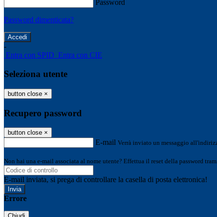
Password
Password dimenticata?
-
Entra con SPID
Entra con CIE
Seleziona utente
button close
×
Recupero password
button close
×
E-mail
Verrà inviato un messaggio all'indirizz
Non hai una e-mail associata al nome utente? Effettua il reset della password tram
E-mail inviata, si prega di controllare la casella di posta elettronica!
Errore
Chiudi