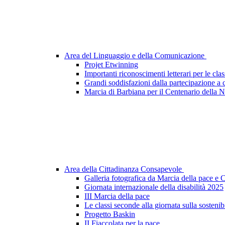
Area del Linguaggio e della Comunicazione
Projet Etwinning
Importanti riconoscimenti letterari per le cla
Grandi soddisfazioni dalla partecipazione a 
Marcia di Barbiana per il Centenario della 
Area della Cittadinanza Consapevole
Galleria fotografica da Marcia della pace e 
Giornata internazionale della disabilità 2025
III Marcia della pace
Le classi seconde alla giornata sulla sostenibi
Progetto Baskin
II Fiaccolata per la pace