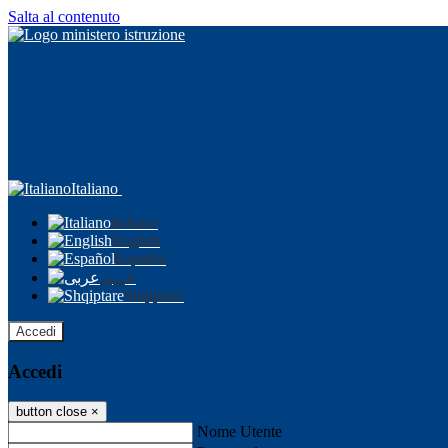
Salta al contenuto
Italiano
Italiano
English
Español
عربى
Shqiptare
Accedi
Accedi
button close
×
Nome Utente