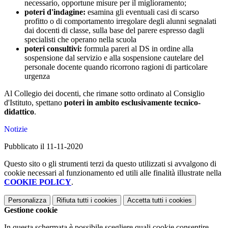
necessario, opportune misure per il miglioramento;
poteri d'indagine:
esamina gli eventuali casi di scarso
profitto o di comportamento irregolare degli alunni segnalati
dai docenti di classe, sulla base del parere espresso dagli
specialisti che operano nella scuola
poteri consultivi:
formula pareri al DS in ordine alla
sospensione dal servizio e alla sospensione cautelare del
personale docente quando ricorrono ragioni di particolare
urgenza
Al Collegio dei docenti, che rimane sotto ordinato al Consiglio
d'Istituto, spettano
poteri in ambito esclusivamente tecnico-
didattico
.
Notizie
Pubblicato il 11-11-2020
Questo sito o gli strumenti terzi da questo utilizzati si avvalgono di
cookie necessari al funzionamento ed utili alle finalità illustrate nella
COOKIE POLICY
.
Personalizza
Rifiuta tutti
i cookies
Accetta tutti
i cookies
Gestione cookie
In questa schermata è possibile scegliere quali cookie consentire.