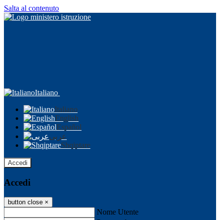
Salta al contenuto
Italiano
Italiano
English
Español
عربى
Shqiptare
Accedi
Accedi
button close
×
Nome Utente