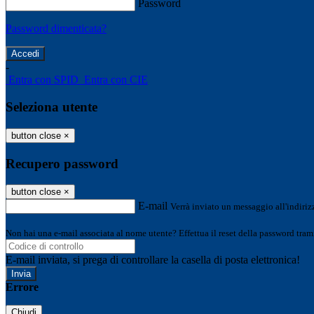
Password
Password dimenticata?
-
Entra con SPID
Entra con CIE
Seleziona utente
button close
×
Recupero password
button close
×
E-mail
Verrà inviato un messaggio all'indirizz
Non hai una e-mail associata al nome utente? Effettua il reset della password tram
E-mail inviata, si prega di controllare la casella di posta elettronica!
Errore
Chiudi