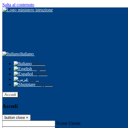
Salta al contenuto
Italiano
Italiano
English
Español
عربى
Shqiptare
Accedi
Accedi
button close
×
Nome Utente