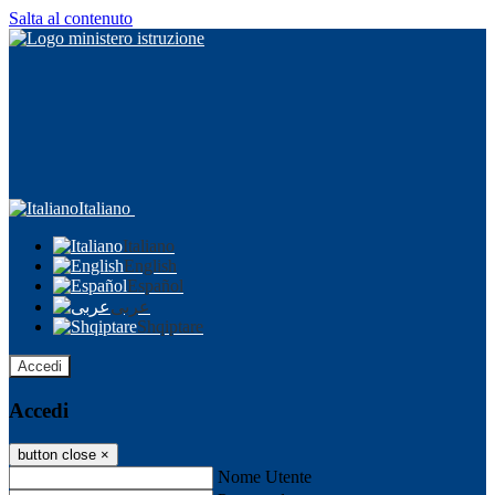
Salta al contenuto
Italiano
Italiano
English
Español
عربى
Shqiptare
Accedi
Accedi
button close
×
Nome Utente