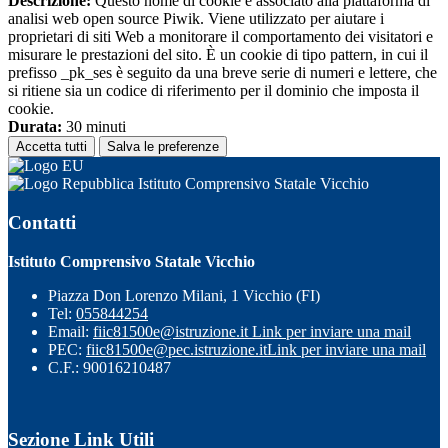
Descrizione:
Questo nome di cookie è associato alla piattaforma di
analisi web open source Piwik. Viene utilizzato per aiutare i
proprietari di siti Web a monitorare il comportamento dei visitatori e
misurare le prestazioni del sito. È un cookie di tipo pattern, in cui il
prefisso _pk_ses è seguito da una breve serie di numeri e lettere, che
si ritiene sia un codice di riferimento per il dominio che imposta il
cookie.
Durata:
30 minuti
Accetta tutti
Salva le preferenze
Istituto Comprensivo Statale Vicchio
Contatti
Istituto Comprensivo Statale Vicchio
Piazza Don Lorenzo Milani, 1 Vicchio (FI)
Tel:
055844254
Email:
fiic81500e@istruzione.it
Link per inviare una mail
PEC:
fiic81500e@pec.istruzione.it
Link per inviare una mail
C.F.: 90016210487
Sezione Link Utili