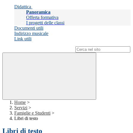
Didattica
Panoramica
Offerta formativa
I progetti delle classi
Documenti utili
Indirizzo musicale
Link utili
Campo di ricerca per le pagine del sito
Home
>
Servizi
>
Famiglie e Studenti
>
Libri di testo
Libri di testo