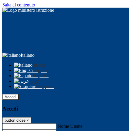
Salta al contenuto
Italiano
Italiano
English
Español
عربى
Shqiptare
Accedi
Accedi
button close
×
Nome Utente