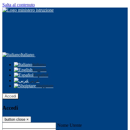
Salta al contenuto
Italiano
Italiano
English
Español
عربى
Shqiptare
Accedi
Accedi
button close
×
Nome Utente