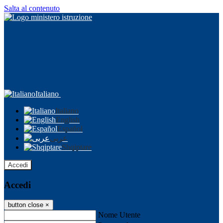
Salta al contenuto
Italiano
Italiano
English
Español
عربى
Shqiptare
Accedi
Accedi
button close
×
Nome Utente