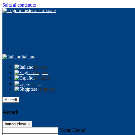
Salta al contenuto
Italiano
Italiano
English
Español
عربى
Shqiptare
Accedi
Accedi
button close
×
Nome Utente