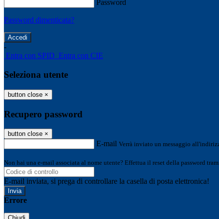
Password
Password dimenticata?
-
Entra con SPID
Entra con CIE
Seleziona utente
button close
×
Recupero password
button close
×
E-mail
Verrà inviato un messaggio all'indirizz
Non hai una e-mail associata al nome utente? Effettua il reset della password tram
E-mail inviata, si prega di controllare la casella di posta elettronica!
Errore
Chiudi