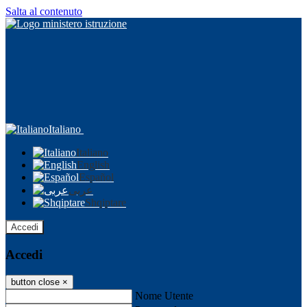
Salta al contenuto
Italiano
Italiano
English
Español
عربى
Shqiptare
Accedi
Accedi
button close
×
Nome Utente