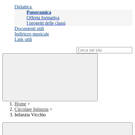
Didattica
Panoramica
Offerta formativa
I progetti delle classi
Documenti utili
Indirizzo musicale
Link utili
Campo di ricerca per le pagine del sito
Home
>
Circolare Infanzia
>
Infanzia Vicchio