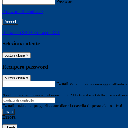
Password
Password dimenticata?
-
Entra con SPID
Entra con CIE
Seleziona utente
button close
×
Recupero password
button close
×
E-mail
Verrà inviato un messaggio all'indirizz
Non hai una e-mail associata al nome utente? Effettua il reset della password tram
E-mail inviata, si prega di controllare la casella di posta elettronica!
Errore
Chiudi