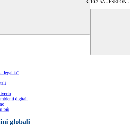
10.2.5A - FSEPON - T
 legalità"
ali
iverto
bienti digitali
ono
n più
ni globali