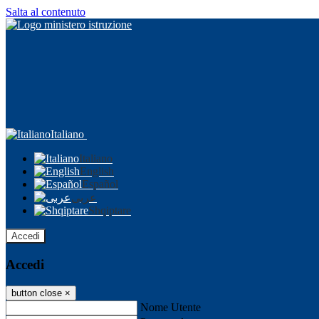
Salta al contenuto
Italiano
Italiano
English
Español
عربى
Shqiptare
Accedi
Accedi
button close
×
Nome Utente