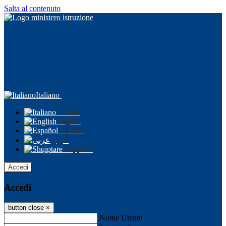
Salta al contenuto
Italiano
Italiano
English
Español
عربى
Shqiptare
Accedi
Accedi
button close
×
Nome Utente