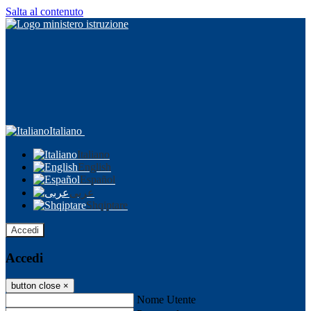
Salta al contenuto
Italiano
Italiano
English
Español
عربى
Shqiptare
Accedi
Accedi
button close
×
Nome Utente