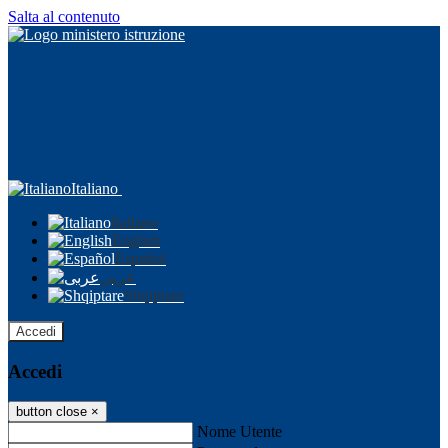
Salta al contenuto
Italiano
Italiano
English
Español
عربى
Shqiptare
Accedi
Accedi
button close
×
Nome Utente