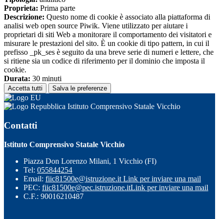
Proprieta:
Prima parte
Descrizione:
Questo nome di cookie è associato alla piattaforma di
analisi web open source Piwik. Viene utilizzato per aiutare i
proprietari di siti Web a monitorare il comportamento dei visitatori e
misurare le prestazioni del sito. È un cookie di tipo pattern, in cui il
prefisso _pk_ses è seguito da una breve serie di numeri e lettere, che
si ritiene sia un codice di riferimento per il dominio che imposta il
cookie.
Durata:
30 minuti
Accetta tutti
Salva le preferenze
Istituto Comprensivo Statale Vicchio
Contatti
Istituto Comprensivo Statale Vicchio
Piazza Don Lorenzo Milani, 1 Vicchio (FI)
Tel:
055844254
Email:
fiic81500e@istruzione.it
Link per inviare una mail
PEC:
fiic81500e@pec.istruzione.it
Link per inviare una mail
C.F.: 90016210487