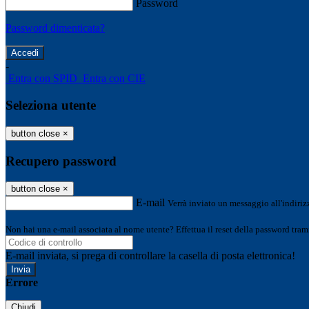
Password
Password dimenticata?
-
Entra con SPID
Entra con CIE
Seleziona utente
button close
×
Recupero password
button close
×
E-mail
Verrà inviato un messaggio all'indirizz
Non hai una e-mail associata al nome utente? Effettua il reset della password tram
E-mail inviata, si prega di controllare la casella di posta elettronica!
Errore
Chiudi