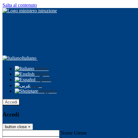
Salta al contenuto
Italiano
Italiano
English
Español
عربى
Shqiptare
Accedi
Accedi
button close
×
Nome Utente