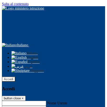
Salta al contenuto
Italiano
Italiano
English
Español
عربى
Shqiptare
Accedi
Accedi
button close
×
Nome Utente