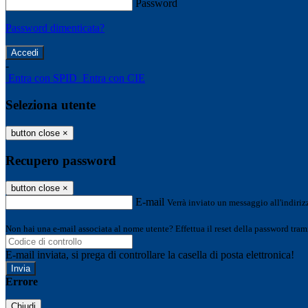
Password
Password dimenticata?
-
Entra con SPID
Entra con CIE
Seleziona utente
button close
×
Recupero password
button close
×
E-mail
Verrà inviato un messaggio all'indirizz
Non hai una e-mail associata al nome utente? Effettua il reset della password tram
E-mail inviata, si prega di controllare la casella di posta elettronica!
Errore
Chiudi