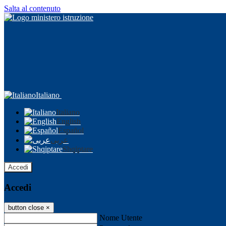
Salta al contenuto
Italiano
Italiano
English
Español
عربى
Shqiptare
Accedi
Accedi
button close
×
Nome Utente