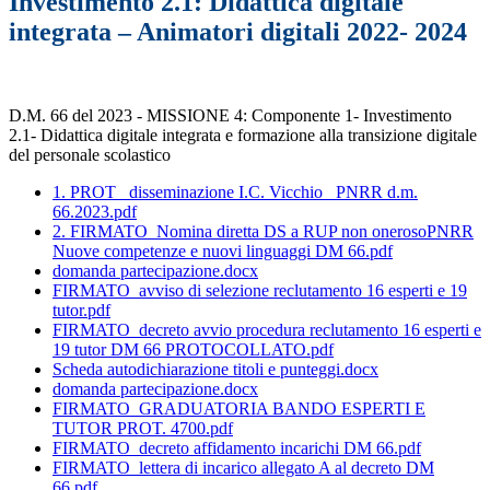
Investimento 2.1: Didattica digitale
integrata – Animatori digitali 2022- 2024
D.M. 66 del 2023 - MISSIONE 4: Componente 1- Investimento
2.1- Didattica digitale integrata e formazione alla transizione digitale
del personale scolastico
1. PROT_ disseminazione I.C. Vicchio_ PNRR d.m.
66.2023.pdf
2. FIRMATO_Nomina diretta DS a RUP non onerosoPNRR
Nuove competenze e nuovi linguaggi DM 66.pdf
domanda partecipazione.docx
FIRMATO_avviso di selezione reclutamento 16 esperti e 19
tutor.pdf
FIRMATO_decreto avvio procedura reclutamento 16 esperti e
19 tutor DM 66 PROTOCOLLATO.pdf
Scheda autodichiarazione titoli e punteggi.docx
domanda partecipazione.docx
FIRMATO_GRADUATORIA BANDO ESPERTI E
TUTOR PROT. 4700.pdf
FIRMATO_decreto affidamento incarichi DM 66.pdf
FIRMATO_lettera di incarico allegato A al decreto DM
66.pdf