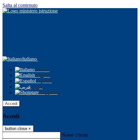
Salta al contenuto
Italiano
Italiano
English
Español
عربى
Shqiptare
Accedi
Accedi
button close
×
Nome Utente