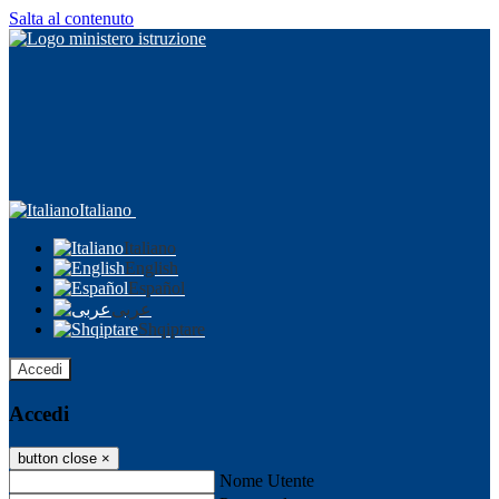
Salta al contenuto
Italiano
Italiano
English
Español
عربى
Shqiptare
Accedi
Accedi
button close
×
Nome Utente