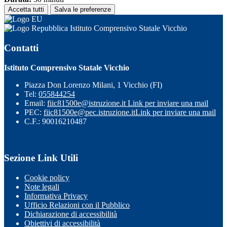
Accetta tutti
Salva le preferenze
Istituto Comprensivo Statale Vicchio
Contatti
Istituto Comprensivo Statale Vicchio
Piazza Don Lorenzo Milani, 1 Vicchio (FI)
Tel:
055844254
Email:
fiic81500e@istruzione.it
Link per inviare una mail
PEC:
fiic81500e@pec.istruzione.it
Link per inviare una mail
C.F.: 90016210487
Sezione Link Utili
Cookie policy
Note legali
Informativa Privacy
Ufficio Relazioni con il Pubblico
Dichiarazione di accessibilità
Obiettivi di accessibilità