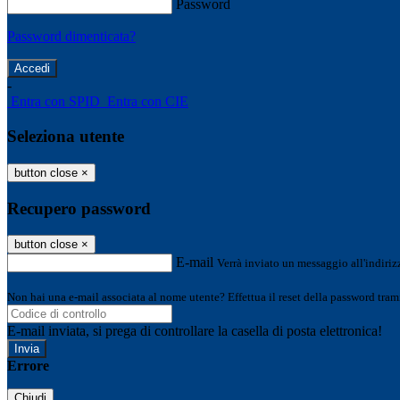
Password
Password dimenticata?
-
Entra con SPID
Entra con CIE
Seleziona utente
button close
×
Recupero password
button close
×
E-mail
Verrà inviato un messaggio all'indirizz
Non hai una e-mail associata al nome utente? Effettua il reset della password tram
E-mail inviata, si prega di controllare la casella di posta elettronica!
Errore
Chiudi