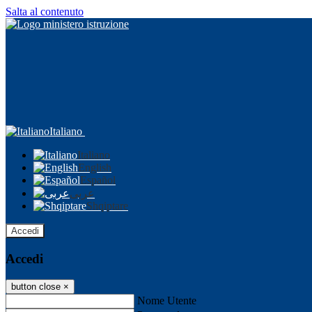
Salta al contenuto
Italiano
Italiano
English
Español
عربى
Shqiptare
Accedi
Accedi
button close
×
Nome Utente