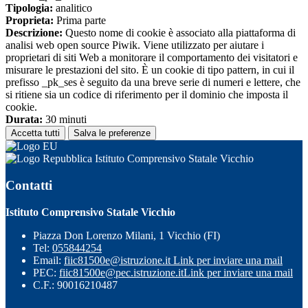
Tipologia:
analitico
Proprieta:
Prima parte
Descrizione:
Questo nome di cookie è associato alla piattaforma di
analisi web open source Piwik. Viene utilizzato per aiutare i
proprietari di siti Web a monitorare il comportamento dei visitatori e
misurare le prestazioni del sito. È un cookie di tipo pattern, in cui il
prefisso _pk_ses è seguito da una breve serie di numeri e lettere, che
si ritiene sia un codice di riferimento per il dominio che imposta il
cookie.
Durata:
30 minuti
Accetta tutti
Salva le preferenze
Istituto Comprensivo Statale Vicchio
Contatti
Istituto Comprensivo Statale Vicchio
Piazza Don Lorenzo Milani, 1 Vicchio (FI)
Tel:
055844254
Email:
fiic81500e@istruzione.it
Link per inviare una mail
PEC:
fiic81500e@pec.istruzione.it
Link per inviare una mail
C.F.: 90016210487