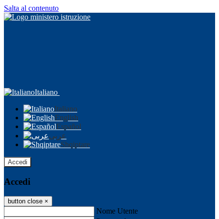
Salta al contenuto
Italiano
Italiano
English
Español
عربى
Shqiptare
Accedi
Accedi
button close
×
Nome Utente