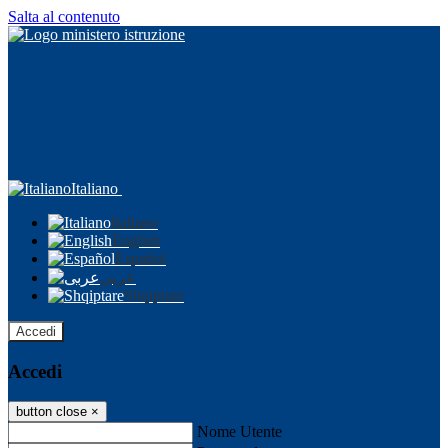
Salta al contenuto
Italiano
Italiano
English
Español
عربى
Shqiptare
Accedi
Accedi
button close
×
Nome Utente