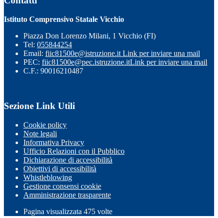
Contatti
Istituto Comprensivo Statale Vicchio
Piazza Don Lorenzo Milani, 1 Vicchio (FI)
Tel:
055844254
Email:
fiic81500e@istruzione.it
Link per inviare una mail
PEC:
fiic81500e@pec.istruzione.it
Link per inviare una mail
C.F.: 90016210487
Sezione Link Utili
Cookie policy
Note legali
Informativa Privacy
Ufficio Relazioni con il Pubblico
Dichiarazione di accessibilità
Obiettivi di accessibilità
Whistleblowing
Gestione consensi cookie
Amministrazione trasparente
Pagina visualizzata
475
volte