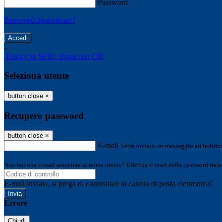
Password
Password dimenticata?
-
Entra con SPID
Entra con CIE
Seleziona utente
button close
×
Recupero password
button close
×
E-mail
Verrà inviato un messaggio all'indirizz
Non hai una e-mail associata al nome utente? Effettua il reset della password tram
E-mail inviata, si prega di controllare la casella di posta elettronica!
Errore
Chiudi