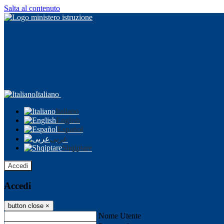
Salta al contenuto
Italiano
Italiano
English
Español
عربى
Shqiptare
Accedi
Accedi
button close
×
Nome Utente