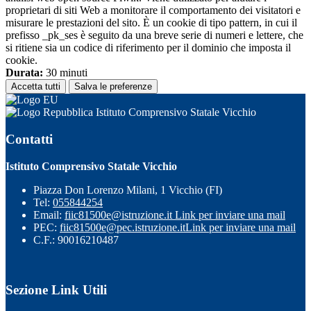
proprietari di siti Web a monitorare il comportamento dei visitatori e
misurare le prestazioni del sito. È un cookie di tipo pattern, in cui il
prefisso _pk_ses è seguito da una breve serie di numeri e lettere, che
si ritiene sia un codice di riferimento per il dominio che imposta il
cookie.
Durata:
30 minuti
Accetta tutti
Salva le preferenze
Istituto Comprensivo Statale Vicchio
Contatti
Istituto Comprensivo Statale Vicchio
Piazza Don Lorenzo Milani, 1 Vicchio (FI)
Tel:
055844254
Email:
fiic81500e@istruzione.it
Link per inviare una mail
PEC:
fiic81500e@pec.istruzione.it
Link per inviare una mail
C.F.: 90016210487
Sezione Link Utili