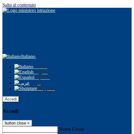
Salta al contenuto
Italiano
Italiano
English
Español
عربى
Shqiptare
Accedi
Accedi
button close
×
Nome Utente