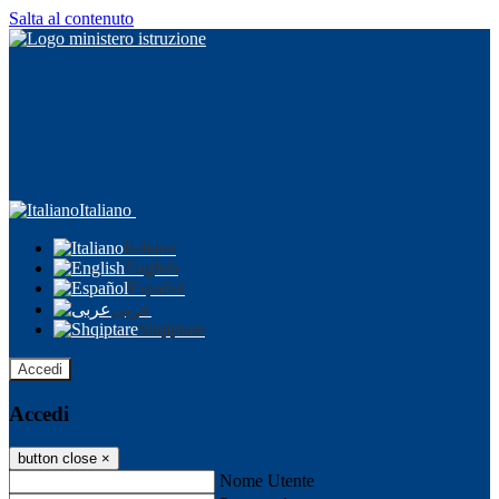
Salta al contenuto
Italiano
Italiano
English
Español
عربى
Shqiptare
Accedi
Accedi
button close
×
Nome Utente