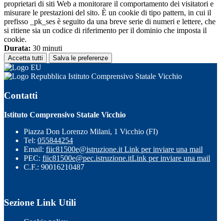
proprietari di siti Web a monitorare il comportamento dei visitatori e
misurare le prestazioni del sito. È un cookie di tipo pattern, in cui il
prefisso _pk_ses è seguito da una breve serie di numeri e lettere, che
si ritiene sia un codice di riferimento per il dominio che imposta il
cookie.
Durata:
30 minuti
Accetta tutti
Salva le preferenze
Istituto Comprensivo Statale Vicchio
Contatti
Istituto Comprensivo Statale Vicchio
Piazza Don Lorenzo Milani, 1 Vicchio (FI)
Tel:
055844254
Email:
fiic81500e@istruzione.it
Link per inviare una mail
PEC:
fiic81500e@pec.istruzione.it
Link per inviare una mail
C.F.: 90016210487
Sezione Link Utili