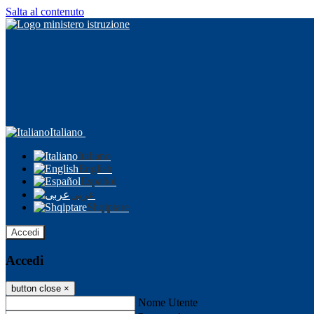
Salta al contenuto
Italiano
Italiano
English
Español
عربى
Shqiptare
Accedi
Accedi
button close
×
Nome Utente