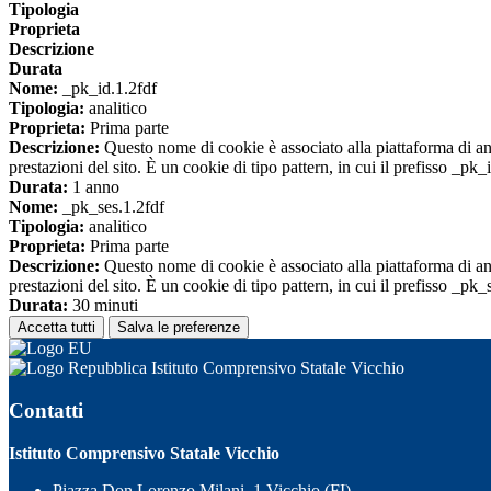
Tipologia
Proprieta
Descrizione
Durata
Nome:
_pk_id.1.2fdf
Tipologia:
analitico
Proprieta:
Prima parte
Descrizione:
Questo nome di cookie è associato alla piattaforma di ana
prestazioni del sito. È un cookie di tipo pattern, in cui il prefisso _pk
Durata:
1 anno
Nome:
_pk_ses.1.2fdf
Tipologia:
analitico
Proprieta:
Prima parte
Descrizione:
Questo nome di cookie è associato alla piattaforma di ana
prestazioni del sito. È un cookie di tipo pattern, in cui il prefisso _pk
Durata:
30 minuti
Accetta tutti
Salva le preferenze
Istituto Comprensivo Statale Vicchio
Contatti
Istituto Comprensivo Statale Vicchio
Piazza Don Lorenzo Milani, 1 Vicchio (FI)