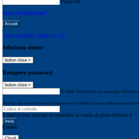
Password
Password dimenticata?
-
Entra con SPID
Entra con CIE
Seleziona utente
button close
×
Recupero password
button close
×
E-mail
Verrà inviato un messaggio all'indirizz
Non hai una e-mail associata al nome utente? Effettua il reset della password tram
E-mail inviata, si prega di controllare la casella di posta elettronica!
Errore
Chiudi