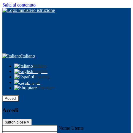
Salta al contenuto
Italiano
Italiano
English
Español
عربى
Shqiptare
Accedi
Accedi
button close
×
Nome Utente