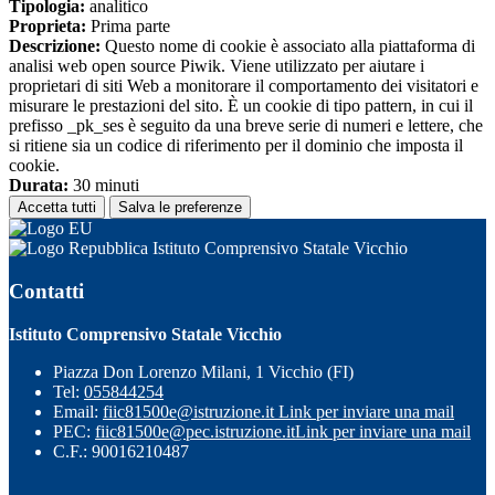
Tipologia:
analitico
Proprieta:
Prima parte
Descrizione:
Questo nome di cookie è associato alla piattaforma di
analisi web open source Piwik. Viene utilizzato per aiutare i
proprietari di siti Web a monitorare il comportamento dei visitatori e
misurare le prestazioni del sito. È un cookie di tipo pattern, in cui il
prefisso _pk_ses è seguito da una breve serie di numeri e lettere, che
si ritiene sia un codice di riferimento per il dominio che imposta il
cookie.
Durata:
30 minuti
Accetta tutti
Salva le preferenze
Istituto Comprensivo Statale Vicchio
Contatti
Istituto Comprensivo Statale Vicchio
Piazza Don Lorenzo Milani, 1 Vicchio (FI)
Tel:
055844254
Email:
fiic81500e@istruzione.it
Link per inviare una mail
PEC:
fiic81500e@pec.istruzione.it
Link per inviare una mail
C.F.: 90016210487