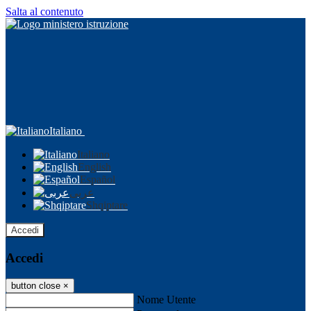
Salta al contenuto
Italiano
Italiano
English
Español
عربى
Shqiptare
Accedi
Accedi
button close
×
Nome Utente