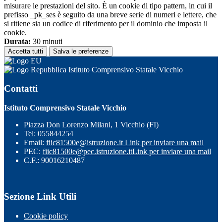
misurare le prestazioni del sito. È un cookie di tipo pattern, in cui il
prefisso _pk_ses è seguito da una breve serie di numeri e lettere, che
si ritiene sia un codice di riferimento per il dominio che imposta il
cookie.
Durata:
30 minuti
Accetta tutti
Salva le preferenze
Istituto Comprensivo Statale Vicchio
Contatti
Istituto Comprensivo Statale Vicchio
Piazza Don Lorenzo Milani, 1 Vicchio (FI)
Tel:
055844254
Email:
fiic81500e@istruzione.it
Link per inviare una mail
PEC:
fiic81500e@pec.istruzione.it
Link per inviare una mail
C.F.: 90016210487
Sezione Link Utili
Cookie policy