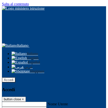
Salta al contenuto
Italiano
Italiano
English
Español
عربى
Shqiptare
Accedi
Accedi
button close
×
Nome Utente