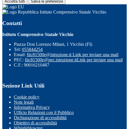
Accetta tutti
Salva le preferenze
Istituto Comprensivo Statale Vicchio
Contatti
Istituto Comprensivo Statale Vicchio
Piazza Don Lorenzo Milani, 1 Vicchio (FI)
Tel:
055844254
Email:
fiic81500e@istruzione.it
Link per inviare una mail
PEC:
fiic81500e@pec.istruzione.it
Link per inviare una mail
C.F.: 90016210487
Sezione Link Utili
Cookie policy
Note legali
Informativa Privacy
Ufficio Relazioni con il Pubblico
Dichiarazione di accessibilità
Obiettivi di accessibilità
Whistleblowing